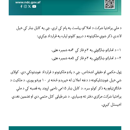
فرصتونه
شکایتونو ته لاسرسی
د ملي پراختیا شرکت د املاکو ریاست په پام کې لري، چې په کابل ښار کې خپل
له مونږ سره اړیکه
لاندې ذکر شوي ملکیتونه د درېیو کلونو لپاره په قرارداد ورکړي:
۱- د اماراتو ښارګوټي په ۲م فاز کې ۴مه شمېره هټۍ.
۲- د اماراتو ښارګوټي په ۲م فاز کې ۵مه شمېره هټۍ.
ټول حکمي او حقیقي اشخاص، چې د یادو ملکیتونو د قرارداد غوښتونکي دي، کولای
شي خپل غوښتنلیکونه د دغه اعلان له خپرېدو څخه تر ۱۰ ورځو پورې، د ملکیت د
ځانګړتیاوو په ذکر کولو سره، د کابل ښار ۱۵مې ناحیې اړوند په قصبه کې د ملي
پراختیا شرکت مرکزي دفتر ته وسپاري. د شرطپاڼې کتل حتمي دي او تضمین نغدي
اخیستل کېږي.