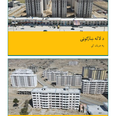
د لاله ښارګوټی
په جریان کې