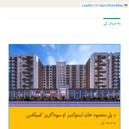
فرصتونه
|
©
OpenStreetMap
Leaflet
شکایتونو ته لاسرسی
په جریان کې
له مونږ سره اړیکه
د پل محمود خان استوګنیز او سوداګریز کمپلکس
په جریان کې