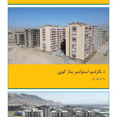
د بګرامیو استوکنیز ښار ګوټی
په جریان کې