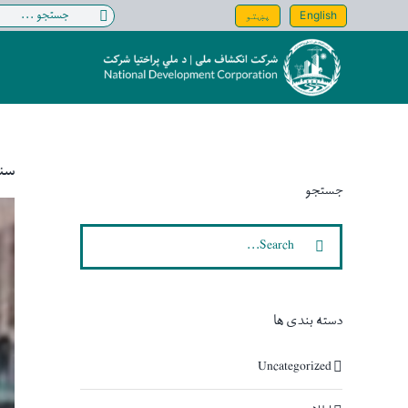
Ski
Search
English
پښتو
t
for:
conten
سن
جستجو
iew
ger
Search
age
for:
دسته بندی ها
Uncategorized