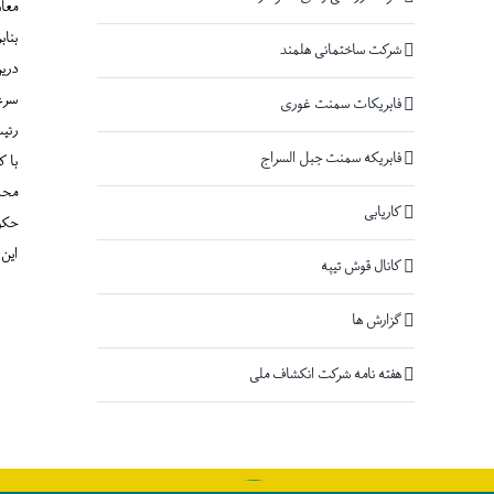
معاو
بناب
شرکت ساختمانی هلمند
دری
سرعت که ظرف
فابریکات سمنت غوری
رئی
فابریکه سمنت جبل السراج
با کار عم
محم
کاریابی
حکوم
این 
کانال قوش تیپه
گزارش ها
هفته نامه شرکت انکشاف ملی