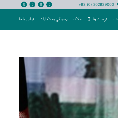
202929000 (0) 93+
ناد
فرصت ها
املاک
رسیدگی به شکایات
تماس با ما