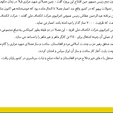
ن دوم رئیس جمهور حین افتتاح این پروژه گفت : زمین مصلای شهید مزاری قبلا در ز
مان حکومت 
ر تحولات پیهم که در کشور واقع شد اعمار مصلا تا الحال مانده بود که خوشبختانه هم اکنون ش
ن برنامه عبدالرحمن عطاش رئیس عمومی اجرائیوی شرکت انکشاف ملی گفتند : شرکت انکشاف ملی
یت ۷۰۰۰ نماز گذار را میداشته باشد اعمار می نماید.
س اجرائیوی شرکت انکشاف ملی افزود : این مصلا در دو طبقه بطور کمپلکس به مبلغ مجموعی 
لی آن زمینه اشتغال برای ۳۵۰ تن کارگر ماهر و غیر ماهر را را مساعد می سازد.
د محقق رهبر حزب وحدت اسلامی مردم افغانستان، ساخت و ساز مصلای شهید مزاری را گام مثبت
ت بابت آغاز کار ساخت و ساز آن ابراز سپاس و امتنان کردند.
محفل با دعای خیر و فلاح مردم افغانستان و اعاده صلح و ثبات سرتاسری در کشور پایان یافت.